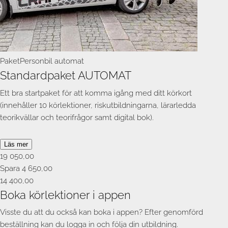
Paket
Personbil automat
Standardpaket AUTOMAT
Ett bra startpaket för att komma igång med ditt körkort
(innehåller 10 körlektioner, riskutbildningarna, lärarledda
teorikvällar och teorifrågor samt digital bok).
Fler körlektioner kan tillkomma beroende på dina förkunskaper.
Läs mer
Lån av bil till uppkörning och teoriböcker tillkommer.
19 050,00
Spara 4 650,00
Att köpa paketet garanterar inte plats i schemat utan ni måste
14 400,00
först kolla tillgängligheten.
Boka körlektioner i appen
Visste du att du också kan boka i appen? Efter genomförd
Du kan närsomhelst under utbildningen skifta mellan manuell
beställning kan du logga in och följa din utbildning.
och automat om du ångrar dig. Du behåller samma lektioner och